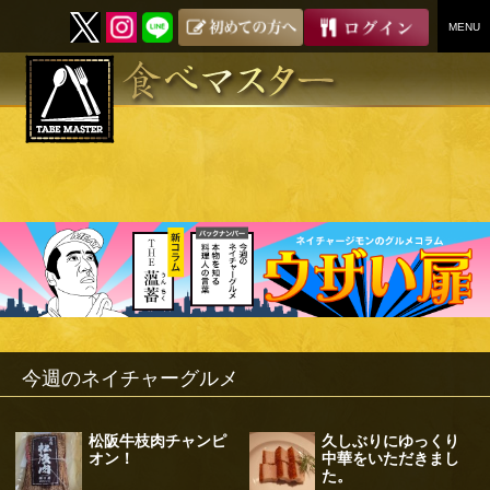
MENU
SKIP
TO
CONTENT
今週のネイチャーグルメ
松阪牛枝肉チャンピ
久しぶりにゆっくり
オン！
中華をいただきまし
た。