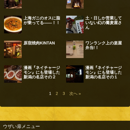
上海ガニのオスに脂
土・日しか営業して
が乗ってる――！！
いない幻の蕎麦屋さ
ん
原宿焼肉KINTAN
ワンランク上の楽屋
弁当!！
漫画『ネイチャージ
漫画『ネイチャージ
モン』にも登場した
モン』にも登場した
新潟の名店その２
新潟の名店その１
1
2
3
次へ »
ウザい扉メニュー