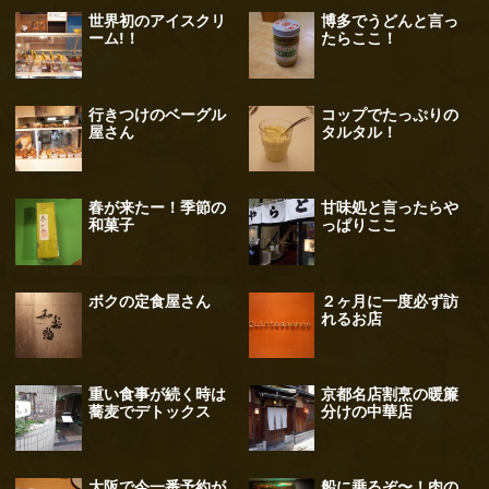
世界初のアイスクリ
博多でうどんと言っ
ーム!！
たらここ！
行きつけのベーグル
コップでたっぷりの
屋さん
タルタル！
春が来たー！季節の
甘味処と言ったらや
和菓子
っぱりここ
ボクの定食屋さん
２ヶ月に一度必ず訪
れるお店
重い食事が続く時は
京都名店割烹の暖簾
蕎麦でデトックス
分けの中華店
大阪で今一番予約が
船に乗るぞ〜！肉の