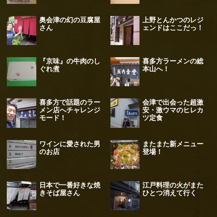
奥会津の幻の豆腐屋
上野とんかつのレジ
さん
ェンドはここだっ！
『京味』の牛肉のし
喜多方ラーメンの総
ぐれ煮
本山へ！
喜多方で話題のラー
会津で出会った超激
メン店へチャレンジ
安・激ウマのヒレカ
モード！
ツ定食
ワインに愛された男
またまた新メニュー
のお店
登場！
日本で一番好きな焼
江戸料理の火がまた
きそば屋さん
ひとつ消えて行く