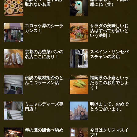
取れない名店
船にね（笑）
コロッケ界のシーラ
サラダの美味しいお
カンス！
店はすべてが旨いと
いう法則！
京都のお惣菜パンの
スペイン・サンセバ
名店ここにあり！
スチャンの名店
伝説の取材拒否のと
福岡県の小倉といっ
んこつラーメン店
たらこのお店でしょ
う！
ミニャルディーズ専
明けまして、おめで
門店 !
とうございます。
年の瀬の鰻食べ納め
今日はクリスマスイ
ブ!!