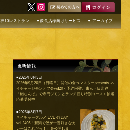
神10レストラン
▼飲食店様向けサービス
▼ アーカイブ
■2026年8月3日
2026年9月20日（日曜日）開催の食べマスターpresents.ネ
イチャージモンオフ会vol20＜予約困難、東京・日比谷
「鮨なんば」で寺門ジモンとランチ握り特別コース＞抽選
応募受付中
■2026年8月7日
ネイチャーグルメ EVERYDAY
vol.2405「新潟で僕が一番好きなカ
レーはこれだっ！」を公開しまし