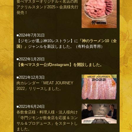
食べマスターオリジナル＜名店の肉
アクリルスタンド2025＞会員様先行
発売！
■2024年7月31日
【ジモンが選ぶ神10レストラン】に
「神のラーメン10（全
国）」
ジャンルを新設しました。（有料会員専用）
■2022年1月20日
【食べマスター公式Instagram】を開設しました。
■2021年12月3日
肉カレンダー「MEAT JOURNEY
2022」リリースしました。
■2021年6月24日
各飲食店様・料理人様・法人様向け
「寺門ジモンが飲食店を応援＆コン
サル＆プロデュース」をスタートし
ました。