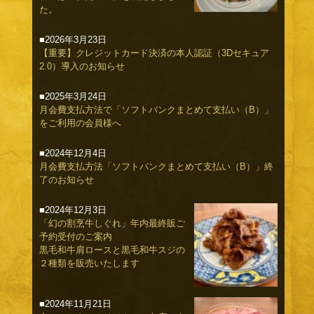
た。
■2026年3月23日
【重要】クレジットカード決済の本人認証（3Dセキュア
2.0）導入のお知らせ
■2025年3月24日
月会費支払方法で「ソフトバンクまとめて支払い（B）」
をご利用の会員様へ
■2024年12月4日
月会費支払方法「ソフトバンクまとめて支払い（B）」終
了のお知らせ
■2024年12月3日
「幻の割烹牛しぐれ」年内最終販ご
予約受付のご案内
黒毛和牛肩ロースと黒毛和牛スジの
２種類を販売いたします
■2024年11月21日