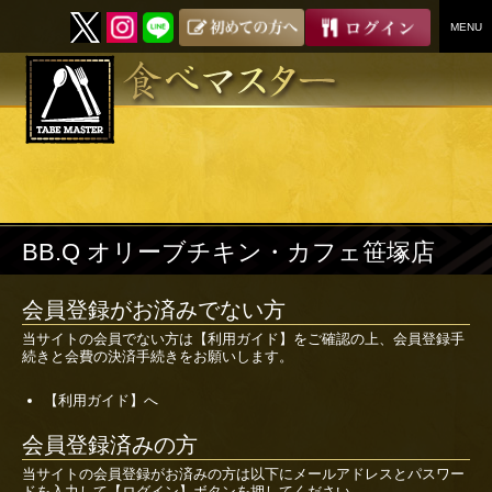
MENU
SKIP
TO
CONTENT
BB.Q オリーブチキン・カフェ笹塚店
会員登録がお済みでない方
当サイトの会員でない方は
【利用ガイド】
をご確認の上、会員登録手
続きと会費の決済手続きをお願いします。
【利用ガイド】へ
会員登録済みの方
当サイトの会員登録がお済みの方は以下にメールアドレスとパスワー
ドを入力して【ログイン】ボタンを押してください。