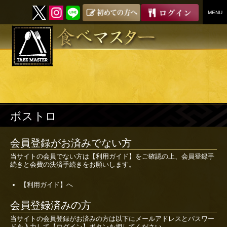
MENU
SKIP
TO
CONTENT
ボストロ
会員登録がお済みでない方
当サイトの会員でない方は
【利用ガイド】
をご確認の上、会員登録手
続きと会費の決済手続きをお願いします。
【利用ガイド】へ
会員登録済みの方
当サイトの会員登録がお済みの方は以下にメールアドレスとパスワー
ドを入力して【ログイン】ボタンを押してください。