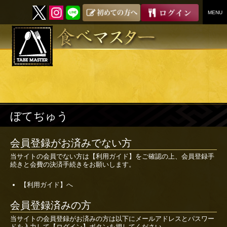
MENU
SKIP
TO
CONTENT
ぼてぢゅう
会員登録がお済みでない方
当サイトの会員でない方は
【利用ガイド】
をご確認の上、会員登録手
続きと会費の決済手続きをお願いします。
【利用ガイド】へ
会員登録済みの方
当サイトの会員登録がお済みの方は以下にメールアドレスとパスワー
ドを入力して【ログイン】ボタンを押してください。