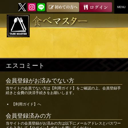
MENU
SKIP
TO
CONTENT
エスコミート
会員登録がお済みでない方
当サイトの会員でない方は
【利用ガイド】
をご確認の上、会員登録手
続きと会費の決済手続きをお願いします。
【利用ガイド】へ
会員登録済みの方
当サイトの会員登録がお済みの方は以下にメールアドレスとパスワー
ドを入力して【ログイン】ボタンを押してください。