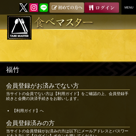
MENU
SKIP
TO
CONTENT
福竹
会員登録がお済みでない方
当サイトの会員でない方は
【利用ガイド】
をご確認の上、会員登録手
続きと会費の決済手続きをお願いします。
【利用ガイド】へ
会員登録済みの方
当サイトの会員登録がお済みの方は以下にメールアドレスとパスワー
ドを入力して【ログイン】ボタンを押してください。