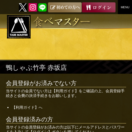
MENU
SKIP
TO
CONTENT
鴨しゃぶ竹亭 赤坂店
会員登録がお済みでない方
当サイトの会員でない方は
【利用ガイド】
をご確認の上、会員登録手
続きと会費の決済手続きをお願いします。
【利用ガイド】へ
会員登録済みの方
当サイトの会員登録がお済みの方は以下にメールアドレスとパスワー
ドを入力して【ログイン】ボタンを押してください。