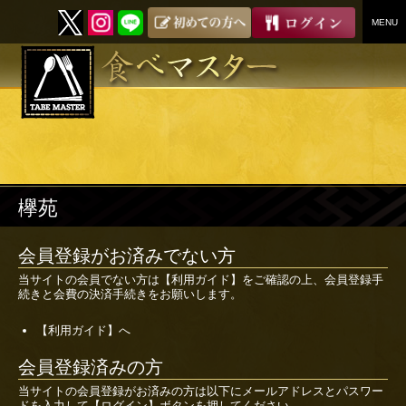
MENU
SKIP
TO
CONTENT
欅苑
会員登録がお済みでない方
当サイトの会員でない方は
【利用ガイド】
をご確認の上、会員登録手
続きと会費の決済手続きをお願いします。
【利用ガイド】へ
会員登録済みの方
当サイトの会員登録がお済みの方は以下にメールアドレスとパスワー
ドを入力して【ログイン】ボタンを押してください。