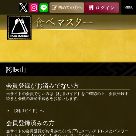
MENU
SKIP
TO
CONTENT
誇味山
会員登録がお済みでない方
当サイトの会員でない方は
【利用ガイド】
をご確認の上、会員登録手
続きと会費の決済手続きをお願いします。
【利用ガイド】へ
会員登録済みの方
当サイトの会員登録がお済みの方は以下にメールアドレスとパスワー
ドを入力して【ログイン】ボタンを押してください。