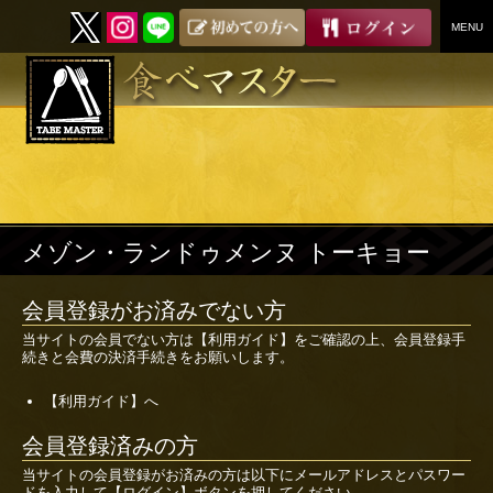
MENU
SKIP
TO
CONTENT
メゾン・ランドゥメンヌ トーキョー
会員登録がお済みでない方
当サイトの会員でない方は
【利用ガイド】
をご確認の上、会員登録手
続きと会費の決済手続きをお願いします。
【利用ガイド】へ
会員登録済みの方
当サイトの会員登録がお済みの方は以下にメールアドレスとパスワー
ドを入力して【ログイン】ボタンを押してください。