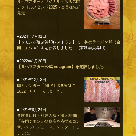
食べマスターオリジナル＜名店の肉
アクリルスタンド2025＞会員様先行
発売！
■2024年7月31日
【ジモンが選ぶ神10レストラン】に
「神のラーメン10（全
国）」
ジャンルを新設しました。（有料会員専用）
■2022年1月20日
【食べマスター公式Instagram】を開設しました。
■2021年12月3日
肉カレンダー「MEAT JOURNEY
2022」リリースしました。
■2021年6月24日
各飲食店様・料理人様・法人様向け
「寺門ジモンが飲食店を応援＆コン
サル＆プロデュース」をスタートし
ました。