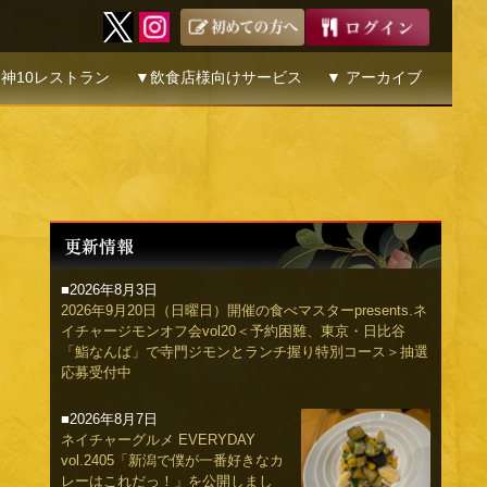
神10レストラン
▼飲食店様向けサービス
▼ アーカイブ
■2026年8月3日
2026年9月20日（日曜日）開催の食べマスターpresents.ネ
イチャージモンオフ会vol20＜予約困難、東京・日比谷
「鮨なんば」で寺門ジモンとランチ握り特別コース＞抽選
応募受付中
■2026年8月7日
ネイチャーグルメ EVERYDAY
vol.2405「新潟で僕が一番好きなカ
レーはこれだっ！」を公開しまし