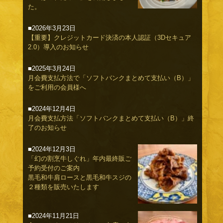
た。
■2026年3月23日
【重要】クレジットカード決済の本人認証（3Dセキュア
2.0）導入のお知らせ
■2025年3月24日
月会費支払方法で「ソフトバンクまとめて支払い（B）」
をご利用の会員様へ
■2024年12月4日
月会費支払方法「ソフトバンクまとめて支払い（B）」終
了のお知らせ
■2024年12月3日
「幻の割烹牛しぐれ」年内最終販ご
予約受付のご案内
黒毛和牛肩ロースと黒毛和牛スジの
２種類を販売いたします
■2024年11月21日