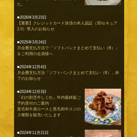
た。
■2026年3月23日
【重要】クレジットカード決済の本人認証（3Dセキュア
2.0）導入のお知らせ
■2025年3月24日
月会費支払方法で「ソフトバンクまとめて支払い（B）」
をご利用の会員様へ
■2024年12月4日
月会費支払方法「ソフトバンクまとめて支払い（B）」終
了のお知らせ
■2024年12月3日
「幻の割烹牛しぐれ」年内最終販ご
予約受付のご案内
黒毛和牛肩ロースと黒毛和牛スジの
２種類を販売いたします
■2024年11月21日