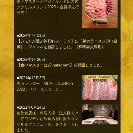
食べマスターオリジナル＜名店の肉
アクリルスタンド2025＞会員様先行
発売！
■2024年7月31日
【ジモンが選ぶ神10レストラン】に
「神のラーメン10（全
国）」
ジャンルを新設しました。（有料会員専用）
■2022年1月20日
【食べマスター公式Instagram】を開設しました。
■2021年12月3日
肉カレンダー「MEAT JOURNEY
2022」リリースしました。
■2021年6月24日
各飲食店様・料理人様・法人様向け
「寺門ジモンが飲食店を応援＆コン
サル＆プロデュース」をスタートし
ました。