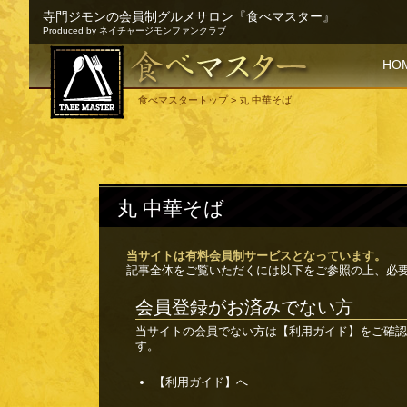
寺門ジモンの会員制グルメサロン『食べマスター』
Produced by ネイチャージモンファンクラブ
SKI
HO
食べマスタートップ
> 丸 中華そば
丸 中華そば
当サイトは有料会員制サービスとなっています。
記事全体をご覧いただくには以下をご参照の上、必
会員登録がお済みでない方
当サイトの会員でない方は
【利用ガイド】
をご確認
す。
【利用ガイド】へ