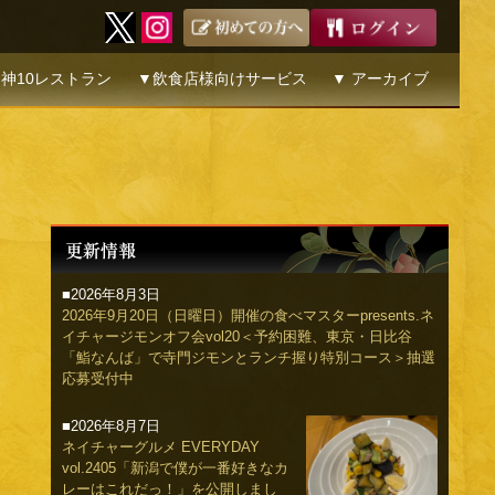
神10レストラン
▼飲食店様向けサービス
▼ アーカイブ
■2026年8月3日
2026年9月20日（日曜日）開催の食べマスターpresents.ネ
イチャージモンオフ会vol20＜予約困難、東京・日比谷
「鮨なんば」で寺門ジモンとランチ握り特別コース＞抽選
応募受付中
■2026年8月7日
ネイチャーグルメ EVERYDAY
vol.2405「新潟で僕が一番好きなカ
レーはこれだっ！」を公開しまし