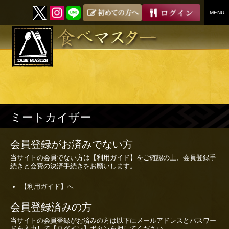
MENU
SKIP
TO
CONTENT
ミートカイザー
会員登録がお済みでない方
当サイトの会員でない方は
【利用ガイド】
をご確認の上、会員登録手
続きと会費の決済手続きをお願いします。
【利用ガイド】へ
会員登録済みの方
当サイトの会員登録がお済みの方は以下にメールアドレスとパスワー
ドを入力して【ログイン】ボタンを押してください。