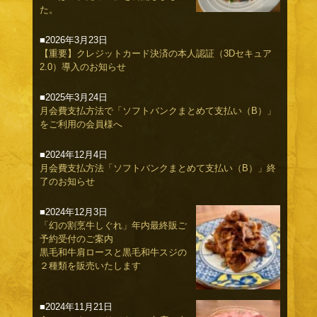
た。
■2026年3月23日
【重要】クレジットカード決済の本人認証（3Dセキュア
2.0）導入のお知らせ
■2025年3月24日
月会費支払方法で「ソフトバンクまとめて支払い（B）」
をご利用の会員様へ
■2024年12月4日
月会費支払方法「ソフトバンクまとめて支払い（B）」終
了のお知らせ
■2024年12月3日
「幻の割烹牛しぐれ」年内最終販ご
予約受付のご案内
黒毛和牛肩ロースと黒毛和牛スジの
２種類を販売いたします
■2024年11月21日