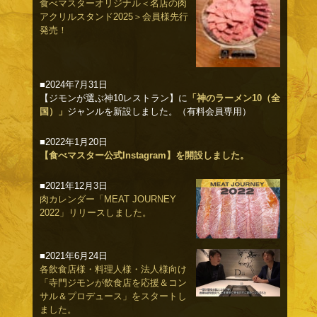
食べマスターオリジナル＜名店の肉
アクリルスタンド2025＞会員様先行
発売！
■2024年7月31日
【ジモンが選ぶ神10レストラン】に
「神のラーメン10（全
国）」
ジャンルを新設しました。（有料会員専用）
■2022年1月20日
【食べマスター公式Instagram】を開設しました。
■2021年12月3日
肉カレンダー「MEAT JOURNEY
2022」リリースしました。
■2021年6月24日
各飲食店様・料理人様・法人様向け
「寺門ジモンが飲食店を応援＆コン
サル＆プロデュース」をスタートし
ました。