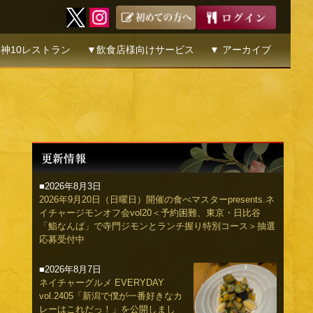
神10レストラン
▼飲食店様向けサービス
▼ アーカイブ
■2026年8月3日
2026年9月20日（日曜日）開催の食べマスターpresents.ネ
イチャージモンオフ会vol20＜予約困難、東京・日比谷
「鮨なんば」で寺門ジモンとランチ握り特別コース＞抽選
応募受付中
■2026年8月7日
ネイチャーグルメ EVERYDAY
vol.2405「新潟で僕が一番好きなカ
レーはこれだっ！」を公開しまし