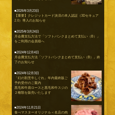
■2026年3月23日
【重要】クレジットカード決済の本人認証（3Dセキュア
2.0）導入のお知らせ
■2025年3月24日
月会費支払方法で「ソフトバンクまとめて支払い（B）」
をご利用の会員様へ
■2024年12月4日
月会費支払方法「ソフトバンクまとめて支払い（B）」終
了のお知らせ
■2024年12月3日
「幻の割烹牛しぐれ」年内最終販ご
予約受付のご案内
黒毛和牛肩ロースと黒毛和牛スジの
２種類を販売いたします
■2024年11月21日
食べマスターオリジナル＜名店の肉