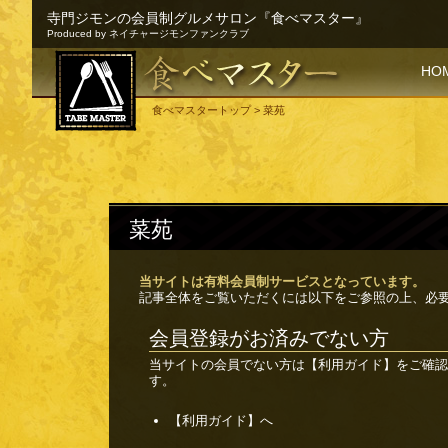
寺門ジモンの会員制グルメサロン『食べマスター』
Produced by ネイチャージモンファンクラブ
SKI
HO
食べマスタートップ
> 菜苑
菜苑
当サイトは有料会員制サービスとなっています。
記事全体をご覧いただくには以下をご参照の上、必
会員登録がお済みでない方
当サイトの会員でない方は
【利用ガイド】
をご確認
す。
【利用ガイド】へ