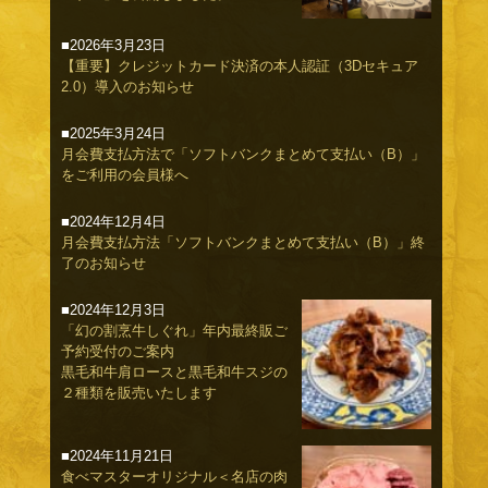
■2026年3月23日
【重要】クレジットカード決済の本人認証（3Dセキュア
2.0）導入のお知らせ
■2025年3月24日
月会費支払方法で「ソフトバンクまとめて支払い（B）」
をご利用の会員様へ
■2024年12月4日
月会費支払方法「ソフトバンクまとめて支払い（B）」終
了のお知らせ
■2024年12月3日
「幻の割烹牛しぐれ」年内最終販ご
予約受付のご案内
黒毛和牛肩ロースと黒毛和牛スジの
２種類を販売いたします
■2024年11月21日
食べマスターオリジナル＜名店の肉