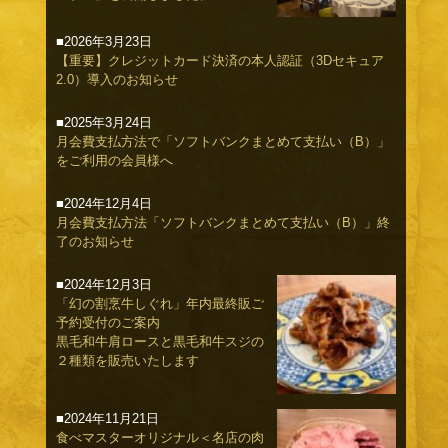
■2026年3月23日
【重要】クレジットカード決済の本人認証（3Dセキュア
2.0）導入のお知らせ
■2025年3月24日
月会費支払方法で「ソフトバンクまとめて支払い（B）」
をご利用の会員様へ
■2024年12月4日
月会費支払方法「ソフトバンクまとめて支払い（B）」終
了のお知らせ
■2024年12月3日
「幻の割烹牛しぐれ」年内最終販ご
予約受付のご案内
黒毛和牛肩ロースと黒毛和牛スジの
２種類を販売いたします
■2024年11月21日
食べマスターオリジナル＜名店の肉