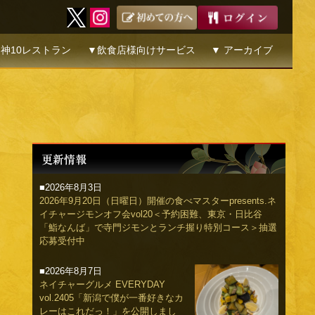
神10レストラン
▼飲食店様向けサービス
▼ アーカイブ
■2026年8月3日
2026年9月20日（日曜日）開催の食べマスターpresents.ネ
イチャージモンオフ会vol20＜予約困難、東京・日比谷
「鮨なんば」で寺門ジモンとランチ握り特別コース＞抽選
応募受付中
■2026年8月7日
ネイチャーグルメ EVERYDAY
vol.2405「新潟で僕が一番好きなカ
レーはこれだっ！」を公開しまし