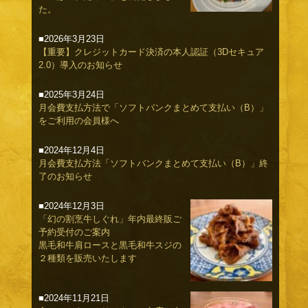
た。
■2026年3月23日
【重要】クレジットカード決済の本人認証（3Dセキュア
2.0）導入のお知らせ
■2025年3月24日
月会費支払方法で「ソフトバンクまとめて支払い（B）」
をご利用の会員様へ
■2024年12月4日
月会費支払方法「ソフトバンクまとめて支払い（B）」終
了のお知らせ
■2024年12月3日
「幻の割烹牛しぐれ」年内最終販ご
予約受付のご案内
黒毛和牛肩ロースと黒毛和牛スジの
２種類を販売いたします
■2024年11月21日