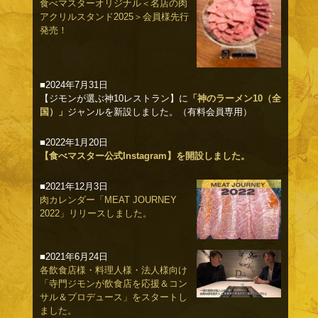
食べマスターオリジナル＜名店の肉
アクリルスタンド2025＞会員様先行
発売！
■2024年7月31日
【ジモンが選ぶ神10レストラン】に
「神のラーメン10（全
国）」
ジャンルを新設しました。（有料会員専用）
■2022年1月20日
【食べマスター公式Instagram】を開設しました。
■2021年12月3日
肉カレンダー「MEAT JOURNEY
2022」リリースしました。
■2021年6月24日
各飲食店様・料理人様・法人様向け
「寺門ジモンが飲食店を応援＆コン
サル＆プロデュース」をスタートし
ました。