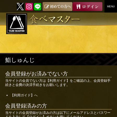
MENU
SKIP
TO
CONTENT
鮨しゅんじ
会員登録がお済みでない方
当サイトの会員でない方は
【利用ガイド】
をご確認の上、会員登録手
続きと会費の決済手続きをお願いします。
【利用ガイド】へ
会員登録済みの方
当サイトの会員登録がお済みの方は以下にメールアドレスとパスワー
ドを入力して【ログイン】ボタンを押してください。