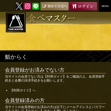
MENU
SKIP
TO
CONTENT
鮨からく
会員登録がお済みでない方
当サイトの会員でない方は
【利用ガイド】
をご確認の上、会員登録手
続きと会費の決済手続きをお願いします。
【利用ガイド】へ
会員登録済みの方
当サイトの会員登録がお済みの方は以下にメールアドレスとパスワー
ドを入力して【ログイン】ボタンを押してください。