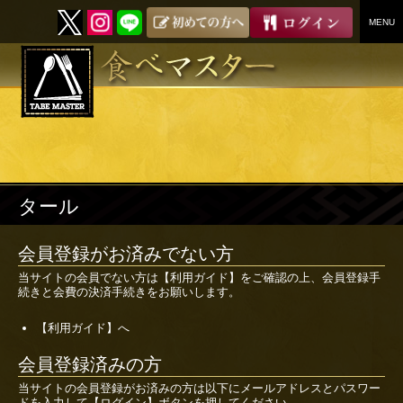
MENU
SKIP
TO
CONTENT
タール
会員登録がお済みでない方
当サイトの会員でない方は
【利用ガイド】
をご確認の上、会員登録手
続きと会費の決済手続きをお願いします。
【利用ガイド】へ
会員登録済みの方
当サイトの会員登録がお済みの方は以下にメールアドレスとパスワー
ドを入力して【ログイン】ボタンを押してください。