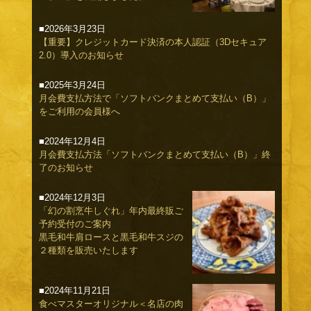
■2026年3月23日
【重要】クレジットカード決済の本人認証（3Dセキュア
2.0）導入のお知らせ
■2025年3月24日
月会費支払方法で「ソフトバンクまとめて支払い（B）」
をご利用の会員様へ
■2024年12月4日
月会費支払方法「ソフトバンクまとめて支払い（B）」終
了のお知らせ
■2024年12月3日
「幻の割烹牛しぐれ」年内最終販ご
予約受付のご案内
黒毛和牛肩ロースと黒毛和牛スジの
２種類を販売いたします
■2024年11月21日
食べマスターオリジナル＜名店の肉