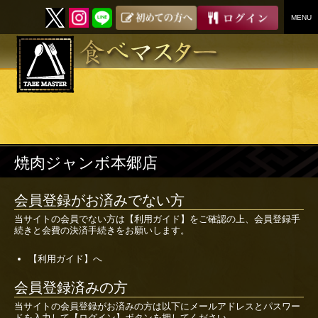
MENU
SKIP
TO
CONTENT
焼肉ジャンボ本郷店
会員登録がお済みでない方
当サイトの会員でない方は
【利用ガイド】
をご確認の上、会員登録手
続きと会費の決済手続きをお願いします。
【利用ガイド】へ
会員登録済みの方
当サイトの会員登録がお済みの方は以下にメールアドレスとパスワー
ドを入力して【ログイン】ボタンを押してください。