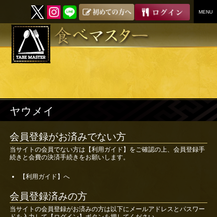
MENU
SKIP
TO
CONTENT
ヤウメイ
会員登録がお済みでない方
当サイトの会員でない方は
【利用ガイド】
をご確認の上、会員登録手
続きと会費の決済手続きをお願いします。
【利用ガイド】へ
会員登録済みの方
当サイトの会員登録がお済みの方は以下にメールアドレスとパスワー
ドを入力して【ログイン】ボタンを押してください。