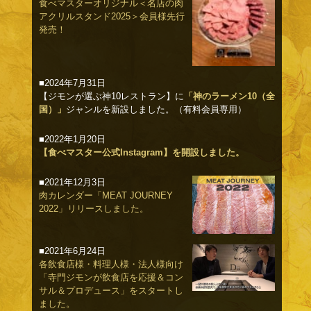
食べマスターオリジナル＜名店の肉
アクリルスタンド2025＞会員様先行
発売！
■2024年7月31日
【ジモンが選ぶ神10レストラン】に
「神のラーメン10（全
国）」
ジャンルを新設しました。（有料会員専用）
■2022年1月20日
【食べマスター公式Instagram】を開設しました。
■2021年12月3日
肉カレンダー「MEAT JOURNEY
2022」リリースしました。
■2021年6月24日
各飲食店様・料理人様・法人様向け
「寺門ジモンが飲食店を応援＆コン
サル＆プロデュース」をスタートし
ました。