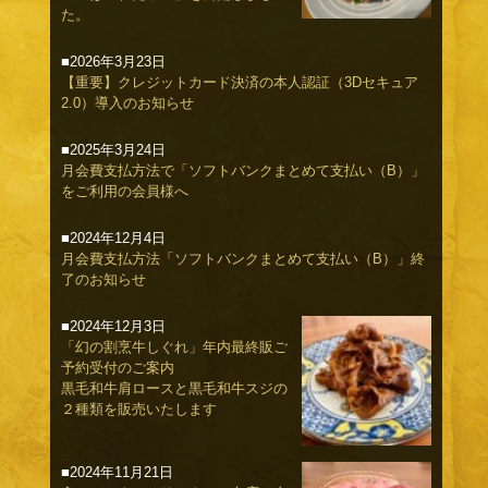
た。
■2026年3月23日
【重要】クレジットカード決済の本人認証（3Dセキュア
2.0）導入のお知らせ
■2025年3月24日
月会費支払方法で「ソフトバンクまとめて支払い（B）」
をご利用の会員様へ
■2024年12月4日
月会費支払方法「ソフトバンクまとめて支払い（B）」終
了のお知らせ
■2024年12月3日
「幻の割烹牛しぐれ」年内最終販ご
予約受付のご案内
黒毛和牛肩ロースと黒毛和牛スジの
２種類を販売いたします
■2024年11月21日