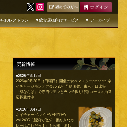
神10レストラン
▼飲食店様向けサービス
▼ アーカイブ
■2026年8月3日
2026年9月20日（日曜日）開催の食べマスターpresents.ネ
イチャージモンオフ会vol20＜予約困難、東京・日比谷
「鮨なんば」で寺門ジモンとランチ握り特別コース＞抽選
応募受付中
■2026年8月7日
ネイチャーグルメ EVERYDAY
vol.2405「新潟で僕が一番好きなカ
レーはこれだっ！」を公開しまし