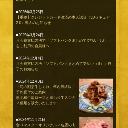
■2026年3月23日
【重要】クレジットカード決済の本人認証（3Dセキュア
2.0）導入のお知らせ
■2025年3月24日
月会費支払方法で「ソフトバンクまとめて支払い（B）」
をご利用の会員様へ
■2024年12月4日
月会費支払方法「ソフトバンクまとめて支払い（B）」終
了のお知らせ
■2024年12月3日
「幻の割烹牛しぐれ」年内最終販ご
予約受付のご案内
黒毛和牛肩ロースと黒毛和牛スジの
２種類を販売いたします
■2024年11月21日
食べマスターオリジナル＜名店の肉