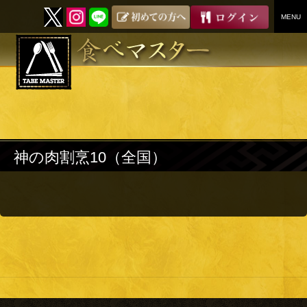
MENU
SKIP
TO
CONTENT
神の肉割烹10（全国）