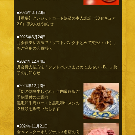
■2026年3月23日
【重要】クレジットカード決済の本人認証（3Dセキュア
2.0）導入のお知らせ
■2025年3月24日
月会費支払方法で「ソフトバンクまとめて支払い（B）」
をご利用の会員様へ
■2024年12月4日
月会費支払方法「ソフトバンクまとめて支払い（B）」終
了のお知らせ
■2024年12月3日
「幻の割烹牛しぐれ」年内最終販ご
予約受付のご案内
黒毛和牛肩ロースと黒毛和牛スジの
２種類を販売いたします
■2024年11月21日
食べマスターオリジナル＜名店の肉