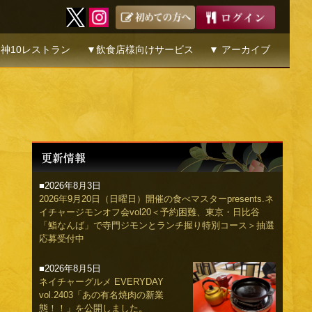
神10レストラン
▼飲食店様向けサービス
▼ アーカイブ
■2026年8月3日
2026年9月20日（日曜日）開催の食べマスターpresents.ネ
イチャージモンオフ会vol20＜予約困難、東京・日比谷
「鮨なんば」で寺門ジモンとランチ握り特別コース＞抽選
応募受付中
■2026年8月5日
ネイチャーグルメ EVERYDAY
vol.2403「あの有名焼肉の新業
態！！」を公開しました。