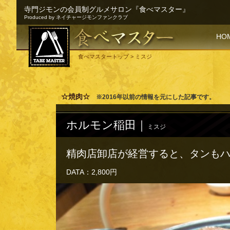
寺門ジモンの会員制グルメサロン『食べマスター』
Produced by ネイチャージモンファンクラブ
SKI
HO
食べマスタートップ
> ミスジ
☆焼肉☆
※2016年以前の情報を元にした記事です。
ホルモン稲田｜
ミスジ
精肉店卸店が経営すると、タンもハ
DATA：2,800円