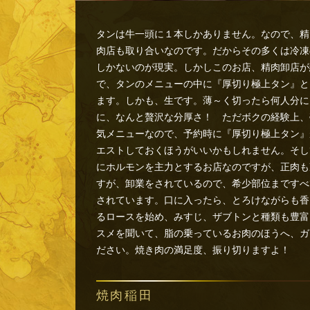
タンは牛一頭に１本しかありません。なので、精
肉店も取り合いなのです。だからその多くは冷凍
しかないのが現実。しかしこのお店、精肉卸店が
で、タンのメニューの中に『厚切り極上タン』と
ます。しかも、生です。薄～く切ったら何人分に
に、なんと贅沢な分厚さ！ ただボクの経験上、
気メニューなので、予約時に『厚切り極上タン』
エストしておくほうがいいかもしれません。そし
にホルモンを主力とするお店なのですが、正肉も
すが、卸業をされているので、希少部位まですべ
されています。口に入ったら、とろけながらも香
るロースを始め、みすじ、ザブトンと種類も豊富
スメを聞いて、脂の乗っているお肉のほうへ、ガ
ださい。焼き肉の満足度、振り切りますよ！
焼肉稲田