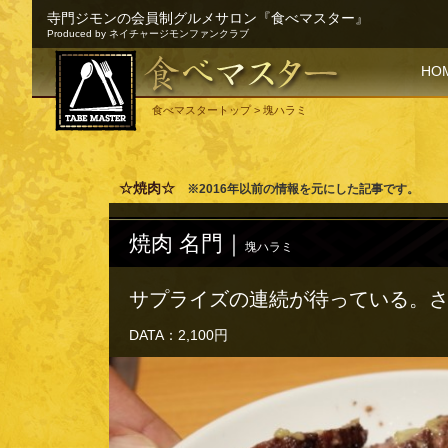
寺門ジモンの会員制グルメサロン『食べマスター』
Produced by ネイチャージモンファンクラブ
SKI
HO
食べマスタートップ
> 塊ハラミ
☆焼肉☆
※2016年以前の情報を元にした記事です。
焼肉 名門｜
塊ハラミ
サプライズの連続が待っている。
DATA：2,100円