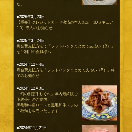
た。
■2026年3月23日
【重要】クレジットカード決済の本人認証（3Dセキュア
2.0）導入のお知らせ
■2025年3月24日
月会費支払方法で「ソフトバンクまとめて支払い（B）」
をご利用の会員様へ
■2024年12月4日
月会費支払方法「ソフトバンクまとめて支払い（B）」終
了のお知らせ
■2024年12月3日
「幻の割烹牛しぐれ」年内最終販ご
予約受付のご案内
黒毛和牛肩ロースと黒毛和牛スジの
２種類を販売いたします
■2024年11月21日