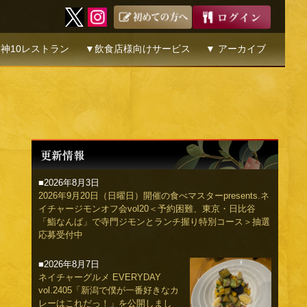
神10レストラン
▼飲食店様向けサービス
▼ アーカイブ
■2026年8月3日
2026年9月20日（日曜日）開催の食べマスターpresents.ネ
イチャージモンオフ会vol20＜予約困難、東京・日比谷
「鮨なんば」で寺門ジモンとランチ握り特別コース＞抽選
応募受付中
■2026年8月7日
ネイチャーグルメ EVERYDAY
vol.2405「新潟で僕が一番好きなカ
レーはこれだっ！」を公開しまし