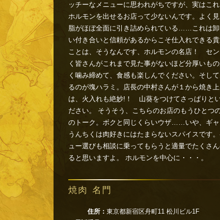
ッチーなメニューに思われがちですが、実はこれ
ホルモンを出せるお店って少ないんです。よく見
脂がほぼ全面に引き詰められている……これは卸
い付き合いと信頼があるからこそ仕入れできる貴
ことは、そうなんです、ホルモンの名店！ セン
く皆さんがこれまで見た事がないほど分厚いもの
く噛み締めて、食感も楽しんでください。そして
るのが塊ハラミ。店長の中村さんが１から焼き上
は、火入れも絶妙!！ 山葵をつけてさっぱりと
ださい。 そうそう、こちらのお店のもうひとつの
のトーク。ボクと同じくらいウザ……いや、ギャ
うんちくは肉好きにはたまらないスパイスです。
ュー選びも相談に乗ってもらうと適量でたくさん
ると思いますよ。 ホルモンを中心に・・・。
焼肉 名門
住所：
東京都新宿区舟町11 松川ビル1F