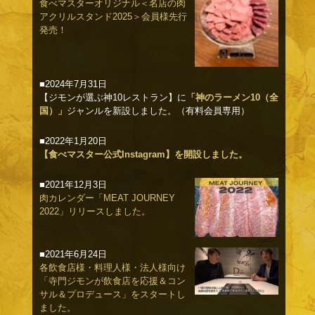
食べマスターオリジナル＜名店の肉
アクリルスタンド2025＞会員様先行
発売！
■2024年7月31日
【ジモンが選ぶ神10レストラン】に
「神のラーメン10（全
国）」
ジャンルを新設しました。（有料会員専用）
■2022年1月20日
【食べマスター公式Instagram】を開設しました。
■2021年12月3日
肉カレンダー「MEAT JOURNEY
2022」リリースしました。
■2021年6月24日
各飲食店様・料理人様・法人様向け
「寺門ジモンが飲食店を応援＆コン
サル＆プロデュース」をスタートし
ました。