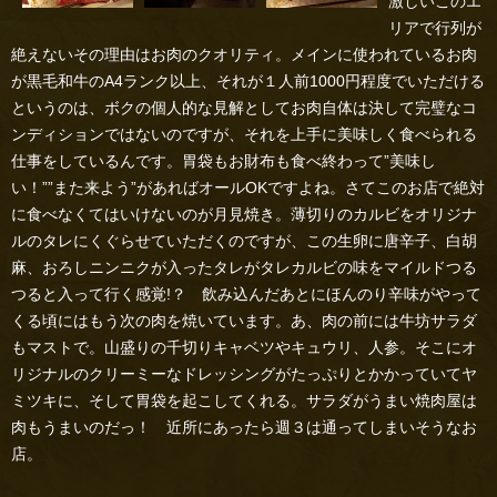
激しいこのエ
リアで行列が
絶えないその理由はお肉のクオリティ。メインに使われているお肉
が黒毛和牛のA4ランク以上、それが１人前1000円程度でいただける
というのは、ボクの個人的な見解としてお肉自体は決して完璧なコ
ンディションではないのですが、それを上手に美味しく食べられる
仕事をしているんです。胃袋もお財布も食べ終わって”美味し
い！””また来よう”があればオールOKですよね。さてこのお店で絶対
に食べなくてはいけないのが月見焼き。薄切りのカルビをオリジナ
ルのタレにくぐらせていただくのですが、この生卵に唐辛子、白胡
麻、おろしニンニクが入ったタレがタレカルビの味をマイルドつる
つると入って行く感覚!？ 飲み込んだあとにほんのり辛味がやって
くる頃にはもう次の肉を焼いています。あ、肉の前には牛坊サラダ
もマストで。山盛りの千切りキャベツやキュウリ、人参。そこにオ
リジナルのクリーミーなドレッシングがたっぷりとかかっていてヤ
ミツキに、そして胃袋を起こしてくれる。サラダがうまい焼肉屋は
肉もうまいのだっ！ 近所にあったら週３は通ってしまいそうなお
店。