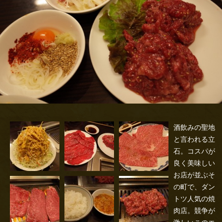
酒飲みの聖地
と言われる立
石。コスパが
良く美味しい
お店が並ぶそ
の町で、ダン
トツ人気の焼
肉店。競争が