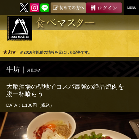
MENU
SKIP
TO
CONTENT
★肉★
※2016年以前の情報を元にした記事です。
牛坊｜
月見焼き
大衆酒場の聖地でコスパ最強の絶品焼肉を
腹一杯喰らう
DATA：1,100円（税込）