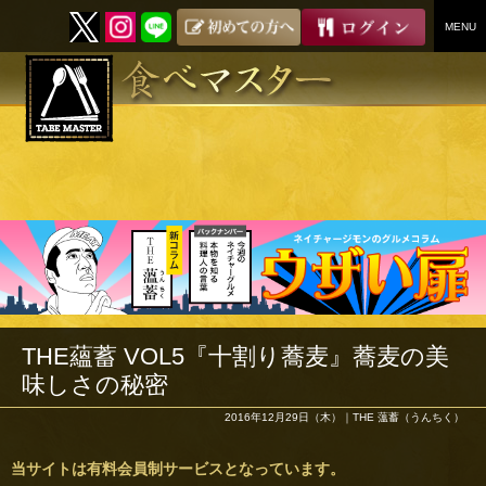
MENU
SKIP
TO
CONTENT
THE蘊蓄 VOL5『十割り蕎麦』蕎麦の美
味しさの秘密
2016年12月29日（木）｜
THE 薀蓄（うんちく）
当サイトは有料会員制サービスとなっています。