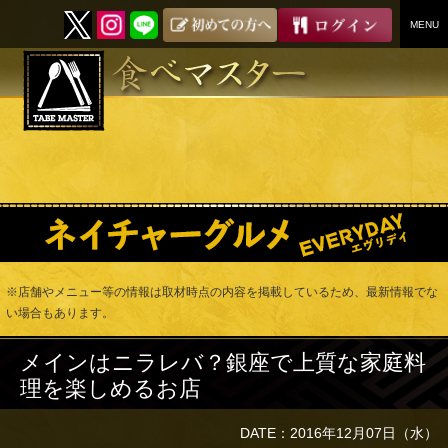
MENU
SKIP
TO
CONTENT
※店舗やメニュー等の情報は取材時点の内容を掲載しているため、最新情報でな
い場合もあります。
メインはニラレバ？銀座で上質な家庭料
理を楽しめるお店
DATE：2016年12月07日（水）