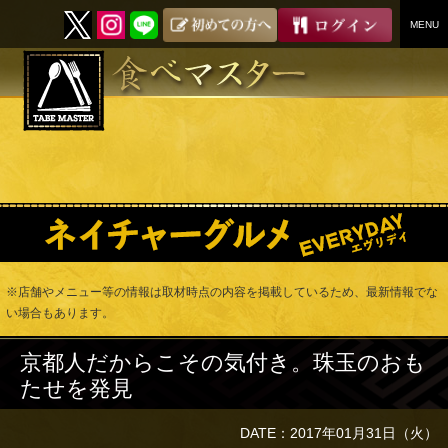
MENU
SKIP
TO
CONTENT
※店舗やメニュー等の情報は取材時点の内容を掲載しているため、最新情報でな
い場合もあります。
京都人だからこその気付き。珠玉のおも
たせを発見
DATE：2017年01月31日（火）