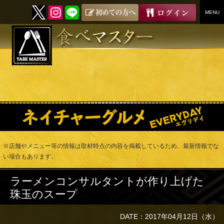
MENU
SKIP
TO
CONTENT
※店舗やメニュー等の情報は取材時点の内容を掲載しているため、最新情報でな
い場合もあります。
ラーメンコンサルタントが作り上げた
珠玉のスープ
DATE：2017年04月12日（水）