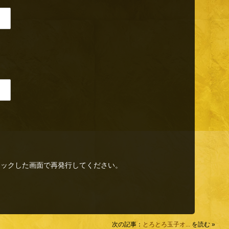
リックした画面で再発行してください。
次の記事：
とろとろ玉子オ...
を読む »