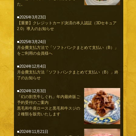
た。
■2026年3月23日
【重要】クレジットカード決済の本人認証（3Dセキュア
2.0）導入のお知らせ
■2025年3月24日
月会費支払方法で「ソフトバンクまとめて支払い（B）」
をご利用の会員様へ
■2024年12月4日
月会費支払方法「ソフトバンクまとめて支払い（B）」終
了のお知らせ
■2024年12月3日
「幻の割烹牛しぐれ」年内最終販ご
予約受付のご案内
黒毛和牛肩ロースと黒毛和牛スジの
２種類を販売いたします
■2024年11月21日