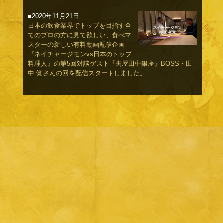
■2020年11月21日
日本の飲食業界でトップを目指す全
てのプロの方に見て欲しい、食べマ
スターの新しい有料動画配信企画
『ネイチャージモンvs日本のトップ
料理人』の第5回対談ゲスト『肉屋田中銀座』BOSS・田
中 覚さんの回を配信スタートしました。