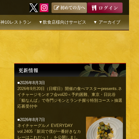
神10レストラン
▼飲食店様向けサービス
▼ アーカイブ
■2026年8月3日
2026年9月20日（日曜日）開催の食べマスターpresents.ネ
イチャージモンオフ会vol20＜予約困難、東京・日比谷
「鮨なんば」で寺門ジモンとランチ握り特別コース＞抽選
応募受付中
■2026年8月7日
ネイチャーグルメ EVERYDAY
vol.2405「新潟で僕が一番好きなカ
レーはこれだっ！」を公開しまし