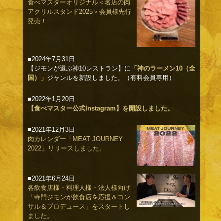
食べマスターオリジナル＜名店の肉
アクリルスタンド2025＞会員様先行
発売！
■2024年7月31日
【ジモンが選ぶ神10レストラン】に
「神のラーメン10（全
国）」
ジャンルを新設しました。（有料会員専用）
■2022年1月20日
【食べマスター公式Instagram】を開設しました。
■2021年12月3日
肉カレンダー「MEAT JOURNEY
2022」リリースしました。
■2021年6月24日
各飲食店様・料理人様・法人様向け
「寺門ジモンが飲食店を応援＆コン
サル＆プロデュース」をスタートし
ました。