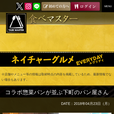
MENU
SKIP
TO
CONTENT
※店舗やメニュー等の情報は取材時点の内容を掲載しているため、最新情報でな
い場合もあります。
コラボ惣菜パンが並ぶ下町のパン屋さん
DATE：2018年04月23日（月）