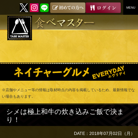
MENU
SKIP
TO
CONTENT
※店舗やメニュー等の情報は取材時点の内容を掲載しているため、最新情報でな
い場合もあります。
シメは極上和牛の炊き込みご飯で決ま
り！
DATE：2018年07月02日（月）