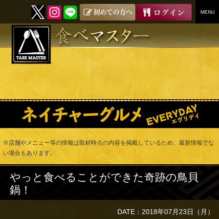
MENU
SKIP
TO
CONTENT
※店舗やメニュー等の情報は取材時点の内容を掲載しているため、最新情報でな
い場合もあります。
やっと食べることができた奇跡の鳥貝
鍋！
DATE：2018年07月23日（月）