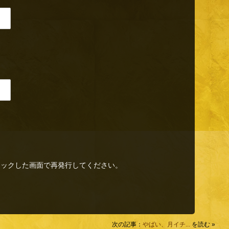
リックした画面で再発行してください。
次の記事：
やばい、月イチ...
を読む »