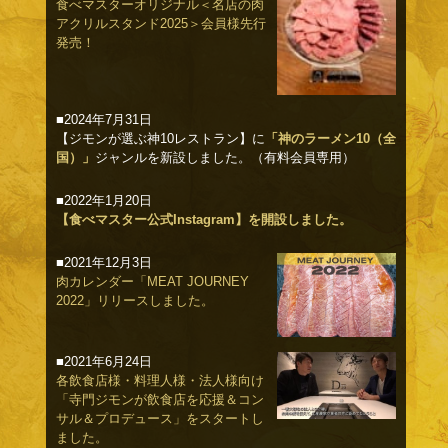
食べマスターオリジナル＜名店の肉
アクリルスタンド2025＞会員様先行
発売！
■2024年7月31日
【ジモンが選ぶ神10レストラン】に
「神のラーメン10（全
国）」
ジャンルを新設しました。（有料会員専用）
■2022年1月20日
【食べマスター公式Instagram】を開設しました。
■2021年12月3日
肉カレンダー「MEAT JOURNEY
2022」リリースしました。
■2021年6月24日
各飲食店様・料理人様・法人様向け
「寺門ジモンが飲食店を応援＆コン
サル＆プロデュース」をスタートし
ました。