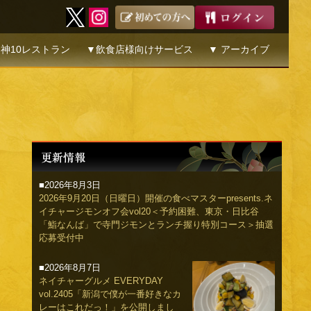
神10レストラン
▼飲食店様向けサービス
▼ アーカイブ
■2026年8月3日
2026年9月20日（日曜日）開催の食べマスターpresents.ネ
イチャージモンオフ会vol20＜予約困難、東京・日比谷
「鮨なんば」で寺門ジモンとランチ握り特別コース＞抽選
応募受付中
■2026年8月7日
ネイチャーグルメ EVERYDAY
vol.2405「新潟で僕が一番好きなカ
レーはこれだっ！」を公開しまし