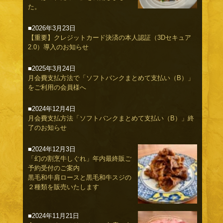
た。
■2026年3月23日
【重要】クレジットカード決済の本人認証（3Dセキュア
2.0）導入のお知らせ
■2025年3月24日
月会費支払方法で「ソフトバンクまとめて支払い（B）」
をご利用の会員様へ
■2024年12月4日
月会費支払方法「ソフトバンクまとめて支払い（B）」終
了のお知らせ
■2024年12月3日
「幻の割烹牛しぐれ」年内最終販ご
予約受付のご案内
黒毛和牛肩ロースと黒毛和牛スジの
２種類を販売いたします
■2024年11月21日