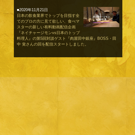
■2020年11月21日
日本の飲食業界でトップを目指す全
てのプロの方に見て欲しい、食べマ
スターの新しい有料動画配信企画
『ネイチャージモンvs日本のトップ
料理人』の第5回対談ゲスト『肉屋田中銀座』BOSS・田
中 覚さんの回を配信スタートしました。