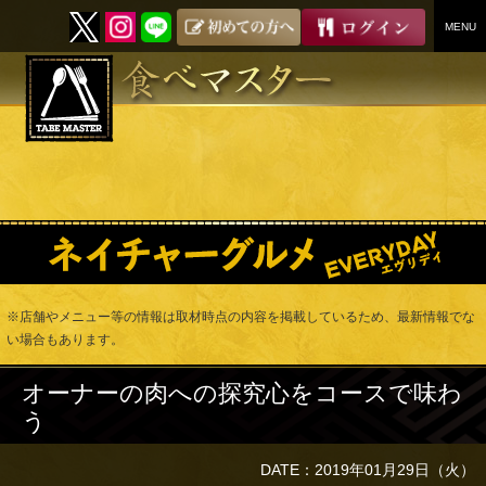
MENU
SKIP
TO
CONTENT
※店舗やメニュー等の情報は取材時点の内容を掲載しているため、最新情報でな
い場合もあります。
オーナーの肉への探究心をコースで味わ
う
DATE：2019年01月29日（火）