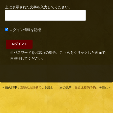
上に表示された文字を入力してください。
ログイン情報を記憶
※パスワードをお忘れの場合、こちらをクリックした画面で
再発行してください。
« 前の記事：
京味のお雑煮で...
を読む
次の記事：
最近比較的予約...
を読む »