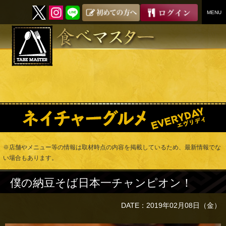
MENU
SKIP
TO
CONTENT
※店舗やメニュー等の情報は取材時点の内容を掲載しているため、最新情報でな
い場合もあります。
僕の納豆そば日本一チャンピオン！
DATE：2019年02月08日（金）