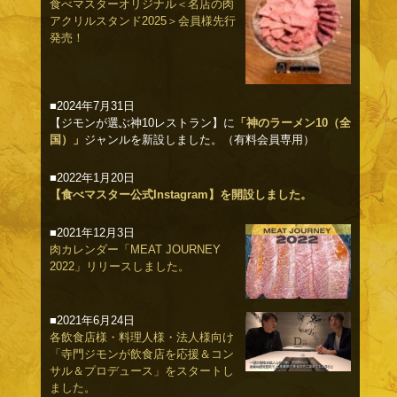
食べマスターオリジナル＜名店の肉
アクリルスタンド2025＞会員様先行
発売！
■2024年7月31日
【ジモンが選ぶ神10レストラン】に
「神のラーメン10（全
国）」
ジャンルを新設しました。（有料会員専用）
■2022年1月20日
【食べマスター公式Instagram】を開設しました。
■2021年12月3日
肉カレンダー「MEAT JOURNEY
2022」リリースしました。
■2021年6月24日
各飲食店様・料理人様・法人様向け
「寺門ジモンが飲食店を応援＆コン
サル＆プロデュース」をスタートし
ました。