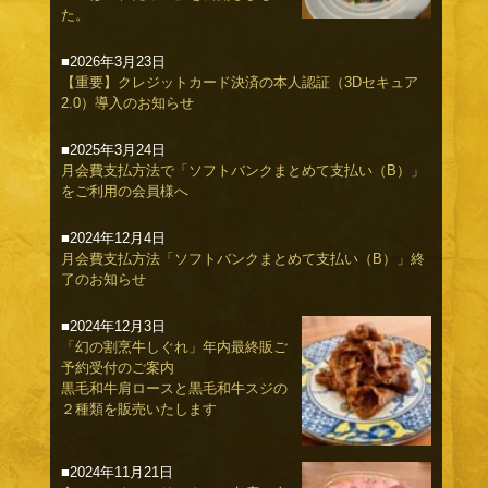
た。
■2026年3月23日
【重要】クレジットカード決済の本人認証（3Dセキュア
2.0）導入のお知らせ
■2025年3月24日
月会費支払方法で「ソフトバンクまとめて支払い（B）」
をご利用の会員様へ
■2024年12月4日
月会費支払方法「ソフトバンクまとめて支払い（B）」終
了のお知らせ
■2024年12月3日
「幻の割烹牛しぐれ」年内最終販ご
予約受付のご案内
黒毛和牛肩ロースと黒毛和牛スジの
２種類を販売いたします
■2024年11月21日