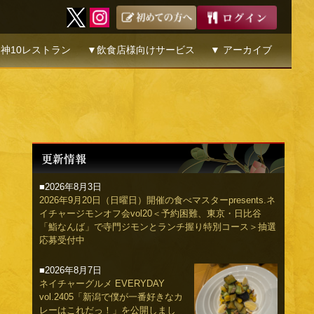
神10レストラン
▼飲食店様向けサービス
▼ アーカイブ
■2026年8月3日
2026年9月20日（日曜日）開催の食べマスターpresents.ネ
イチャージモンオフ会vol20＜予約困難、東京・日比谷
「鮨なんば」で寺門ジモンとランチ握り特別コース＞抽選
応募受付中
■2026年8月7日
ネイチャーグルメ EVERYDAY
vol.2405「新潟で僕が一番好きなカ
レーはこれだっ！」を公開しまし