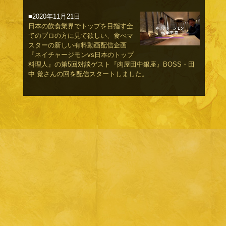
■2020年11月21日
日本の飲食業界でトップを目指す全
てのプロの方に見て欲しい、食べマ
スターの新しい有料動画配信企画
『ネイチャージモンvs日本のトップ
料理人』の第5回対談ゲスト『肉屋田中銀座』BOSS・田
中 覚さんの回を配信スタートしました。