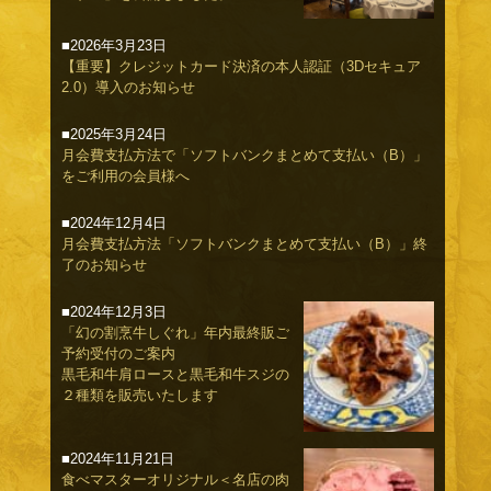
■2026年3月23日
【重要】クレジットカード決済の本人認証（3Dセキュア
2.0）導入のお知らせ
■2025年3月24日
月会費支払方法で「ソフトバンクまとめて支払い（B）」
をご利用の会員様へ
■2024年12月4日
月会費支払方法「ソフトバンクまとめて支払い（B）」終
了のお知らせ
■2024年12月3日
「幻の割烹牛しぐれ」年内最終販ご
予約受付のご案内
黒毛和牛肩ロースと黒毛和牛スジの
２種類を販売いたします
■2024年11月21日
食べマスターオリジナル＜名店の肉