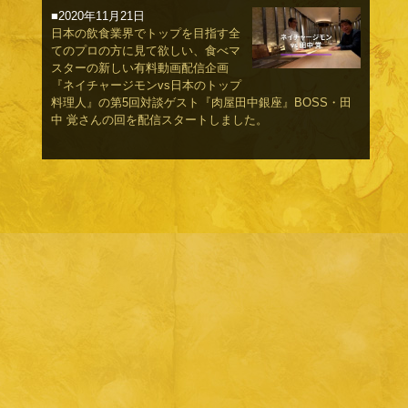
■2020年11月21日
日本の飲食業界でトップを目指す全
てのプロの方に見て欲しい、食べマ
スターの新しい有料動画配信企画
『ネイチャージモンvs日本のトップ
料理人』の第5回対談ゲスト『肉屋田中銀座』BOSS・田
中 覚さんの回を配信スタートしました。