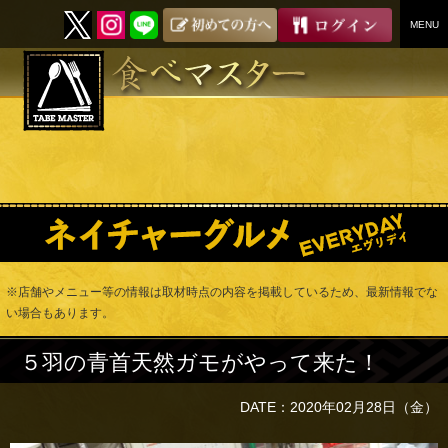
MENU
SKIP
TO
CONTENT
※店舗やメニュー等の情報は取材時点の内容を掲載しているため、最新情報でな
い場合もあります。
５羽の青首天然ガモがやって来た！
DATE：2020年02月28日（金）