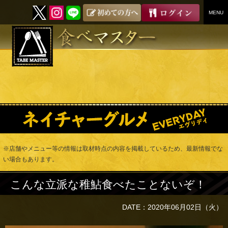
MENU
SKIP
TO
CONTENT
※店舗やメニュー等の情報は取材時点の内容を掲載しているため、最新情報でな
い場合もあります。
こんな立派な稚鮎食べたことないぞ！
DATE：2020年06月02日（火）