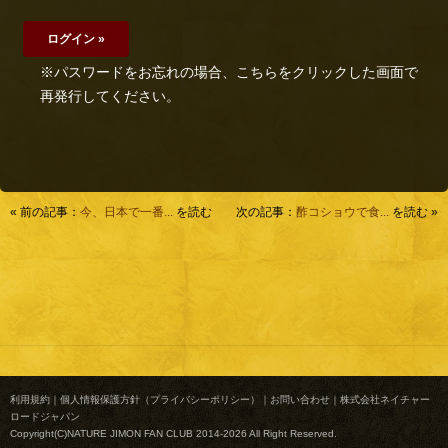
※パスワードをお忘れの場合、こちらをクリックした画面で
再発行してください。
« 前の記事：
今、日本で一番...
を読む
次の記事：
酢コショウで食...
を読む »
利用規約
｜
個人情報保護方針（プライバシーポリシー）
｜
お問い合わせ
｜
株式会社ネイチャー
ロードジャパン
Copyright(C)NATURE JIMON FAN CLUB 2014-2026 All Right Reserved.