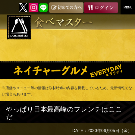
MENU
SKIP
TO
CONTENT
※店舗やメニュー等の情報は取材時点の内容を掲載しているため、最新情報でな
い場合もあります。
やっぱり日本最高峰のフレンチはここ
だ
DATE：2020年06月05日（金）