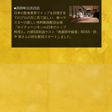
■2020年11月21日
日本の飲食業界でトップを目指す全
てのプロの方に見て欲しい、食べマ
スターの新しい有料動画配信企画
『ネイチャージモンvs日本のトップ
料理人』の第5回対談ゲスト『肉屋田中銀座』BOSS・田
中 覚さんの回を配信スタートしました。