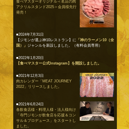
食べマスターオリジナル＜名店の肉
アクリルスタンド2025＞会員様先行
発売！
■2024年7月31日
【ジモンが選ぶ神10レストラン】に
「神のラーメン10（全
国）」
ジャンルを新設しました。（有料会員専用）
■2022年1月20日
【食べマスター公式Instagram】を開設しました。
■2021年12月3日
肉カレンダー「MEAT JOURNEY
2022」リリースしました。
■2021年6月24日
各飲食店様・料理人様・法人様向け
「寺門ジモンが飲食店を応援＆コン
サル＆プロデュース」をスタートし
ました。