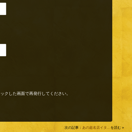
リックした画面で再発行してください。
次の記事：
あの超名店イタ...
を読む »