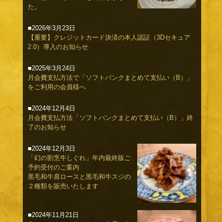
た。
■2026年3月23日
【重要】クレジットカード決済の本人認証（3Dセキュア
2.0）導入のお知らせ
■2025年3月24日
月会費支払方法で「ソフトバンクまとめて支払い（B）」
をご利用の会員様へ
■2024年12月4日
月会費支払方法「ソフトバンクまとめて支払い（B）」終
了のお知らせ
■2024年12月3日
「幻の割烹牛しぐれ」年内最終販ご
予約受付のご案内
黒毛和牛肩ロースと黒毛和牛スジの
２種類を販売いたします
■2024年11月21日