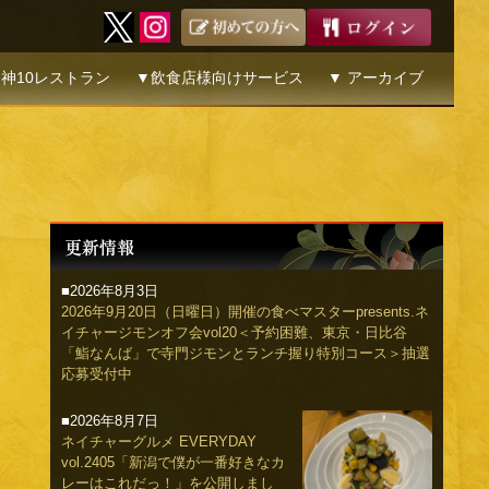
神10レストラン
▼飲食店様向けサービス
▼ アーカイブ
■2026年8月3日
2026年9月20日（日曜日）開催の食べマスターpresents.ネ
イチャージモンオフ会vol20＜予約困難、東京・日比谷
「鮨なんば」で寺門ジモンとランチ握り特別コース＞抽選
応募受付中
■2026年8月7日
ネイチャーグルメ EVERYDAY
vol.2405「新潟で僕が一番好きなカ
レーはこれだっ！」を公開しまし