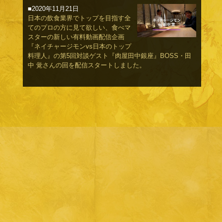
■2020年11月21日
日本の飲食業界でトップを目指す全
てのプロの方に見て欲しい、食べマ
スターの新しい有料動画配信企画
『ネイチャージモンvs日本のトップ
料理人』の第5回対談ゲスト『肉屋田中銀座』BOSS・田
中 覚さんの回を配信スタートしました。