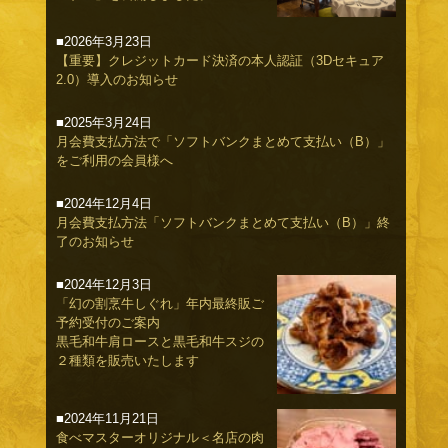
■2026年3月23日
【重要】クレジットカード決済の本人認証（3Dセキュア
2.0）導入のお知らせ
■2025年3月24日
月会費支払方法で「ソフトバンクまとめて支払い（B）」
をご利用の会員様へ
■2024年12月4日
月会費支払方法「ソフトバンクまとめて支払い（B）」終
了のお知らせ
■2024年12月3日
「幻の割烹牛しぐれ」年内最終販ご
予約受付のご案内
黒毛和牛肩ロースと黒毛和牛スジの
２種類を販売いたします
■2024年11月21日
食べマスターオリジナル＜名店の肉