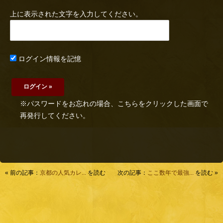
上に表示された文字を入力してください。
ログイン情報を記憶
※パスワードをお忘れの場合、こちらをクリックした画面で
再発行してください。
« 前の記事：
京都の人気カレ...
を読む
次の記事：
ここ数年で最強...
を読む »